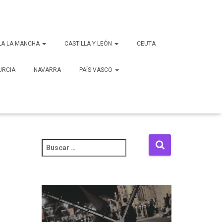
LA LA MANCHA
CASTILLA Y LEÓN
CEUTA
URCIA
NAVARRA
PAÍS VASCO
B
u
s
c
a
r
: