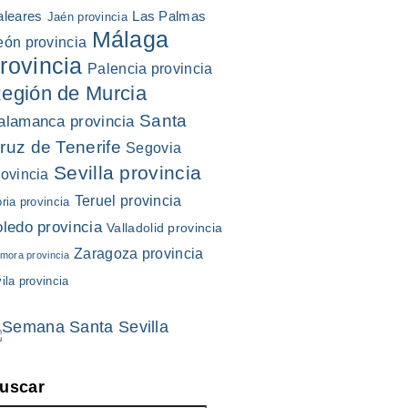
aleares
Las Palmas
Jaén provincia
Málaga
eón provincia
rovincia
Palencia provincia
egión de Murcia
Santa
alamanca provincia
ruz de Tenerife
Segovia
Sevilla provincia
rovincia
Teruel provincia
ria provincia
oledo provincia
Valladolid provincia
Zaragoza provincia
mora provincia
ila provincia
uscar