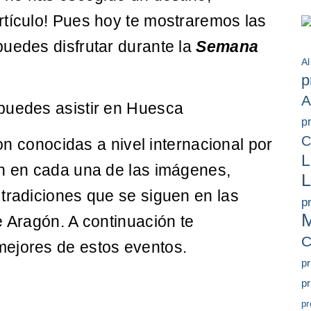
rtículo! Pues hoy te mostraremos las
puedes disfrutar durante la
Semana
Al
p
A
puedes asistir en Huesca
p
C
n conocidas a nivel internacional por
L
an en cada una de las imágenes,
tradiciones que se siguen en las
p
M
e Aragón. A continuación te
C
mejores de estos eventos.
pr
pr
pr