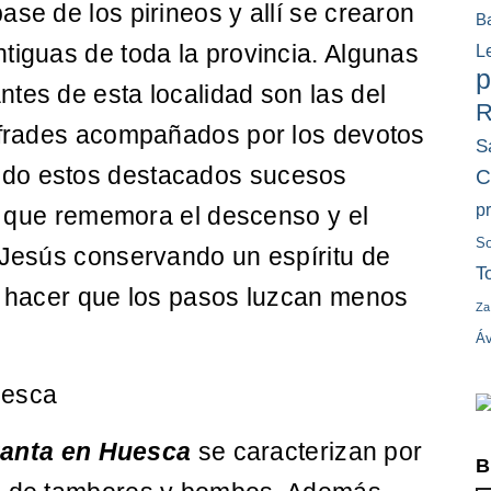
ase de los pirineos y allí se crearon
B
tiguas de toda la provincia. Algunas
L
p
tes de esta localidad son las del
R
cofrades acompañados por los devotos
S
ndo estos destacados sucesos
C
p
ro, que rememora el descenso y el
So
 Jesús conservando un espíritu de
T
ue hacer que los pasos luzcan menos
Za
Áv
uesca
anta en Huesca
se caracterizan por
B