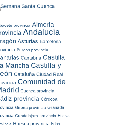
Almería
bacete provincia
Andalucía
rovincia
ragón
Asturias
Barcelona
rovincia
Burgos provincia
Castilla
anarias
Cantabria
Castilla y
a Mancha
León
Cataluña
Ciudad Real
Comunidad de
rovincia
adrid
Cuenca provincia
ádiz provincia
Córdoba
ovincia
Granada
Girona provincia
ovincia
Guadalajara provincia
Huelva
Huesca provincia
Islas
ovincia