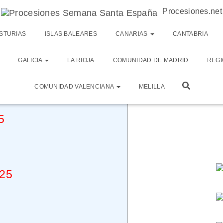
Procesiones.net
enidos
STURIAS
ISLAS BALEARES
CANARIAS
CANTABRIA
GALICIA
LA RIOJA
COMUNIDAD DE MADRID
REGI
a provincia de Huesca
COMUNIDAD VALENCIANA
MELILLA
5
025
5