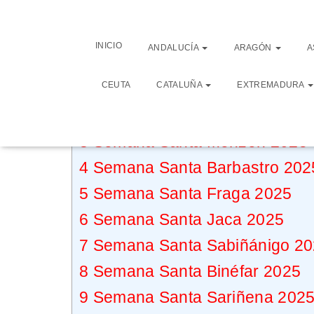
Índice de cont
INICIO
ANDALUCÍA
ARAGÓN
A
CEUTA
CATALUÑA
EXTREMADURA
1
Programas Semana Santa en l
2
Semana Santa Huesca 2025
3
Semana Santa Monzón 2025
4
Semana Santa Barbastro 202
5
Semana Santa Fraga 2025
6
Semana Santa Jaca 2025
7
Semana Santa Sabiñánigo 2
8
Semana Santa Binéfar 2025
9
Semana Santa Sariñena 202