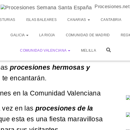
Procesiones.net
uentra en la costa sur de España.
STURIAS
ISLAS BALEARES
CANARIAS
CANTABRIA
encializa el sector turístico y
GALICIA
LA RIOJA
COMUNIDAD DE MADRID
REGI
o que en ella hay una gran población.
COMUNIDAD VALENCIANA
MELILLA
idad Valenciana
es muy activa, y
nas
procesiones hermosas y
te encantarán.
siones en la Comunidad Valenciana
 vez en las
procesiones de la
ue esta es una fiesta maravillosa
para sus visitantes.