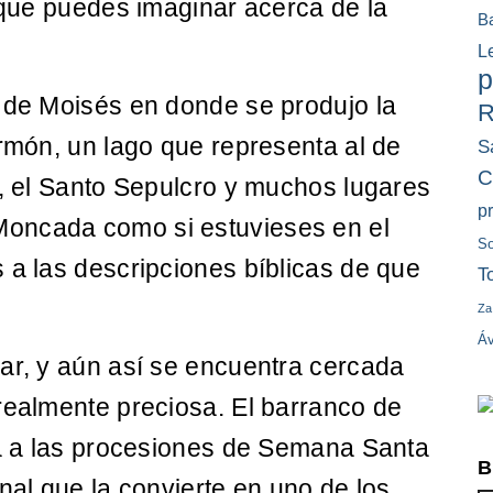
o que puedes imaginar acerca de la
B
L
p
e de Moisés en donde se produjo la
R
ermón, un lago que representa al de
S
C
n, el Santo Sepulcro y muchos lugares
p
oncada como si estuvieses en el
So
 a las descripciones bíblicas de que
T
Za
Áv
ar, y aún así se encuentra cercada
realmente preciosa. El barranco de
da a las procesiones de Semana Santa
B
nal que la convierte en uno de los