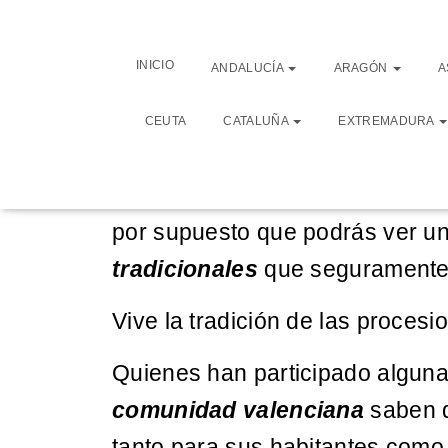
La comunidad valenciana se enc
INICIO
ANDALUCÍA
ARAGÓN
A
Con un extenso territorio que pot
CEUTA
CATALUÑA
EXTREMADURA
también el sector agrícola por l
La
semana santa en la Comun
por supuesto que podrás ver u
tradicionales
que seguramente 
Vive la tradición de las proce
Quienes han participado alguna
comunidad valenciana
saben q
tanto para sus habitantes como 