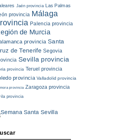
aleares
Las Palmas
Jaén provincia
Málaga
eón provincia
rovincia
Palencia provincia
egión de Murcia
Santa
alamanca provincia
ruz de Tenerife
Segovia
Sevilla provincia
rovincia
Teruel provincia
ria provincia
oledo provincia
Valladolid provincia
Zaragoza provincia
mora provincia
ila provincia
uscar