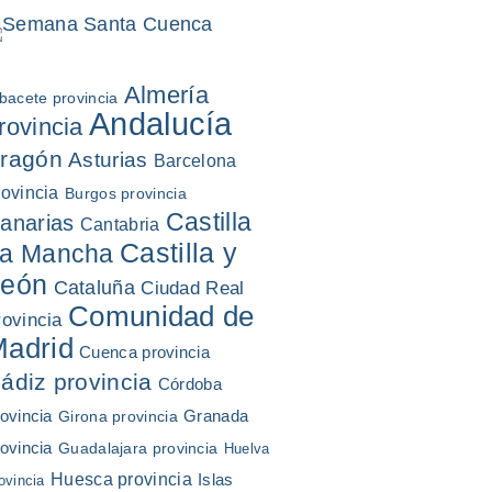
Almería
bacete provincia
Andalucía
rovincia
ragón
Asturias
Barcelona
rovincia
Burgos provincia
Castilla
anarias
Cantabria
Castilla y
a Mancha
León
Cataluña
Ciudad Real
Comunidad de
rovincia
adrid
Cuenca provincia
ádiz provincia
Córdoba
ovincia
Granada
Girona provincia
ovincia
Guadalajara provincia
Huelva
Huesca provincia
Islas
ovincia