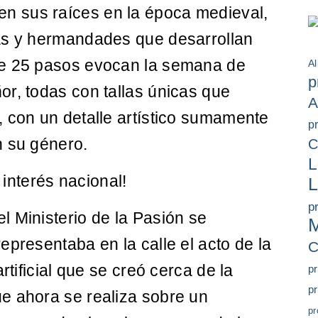
en sus raíces en la época medieval,
as y hermandades que desarrollan
de 25 pasos evocan la semana de
Al
p
r, todas con tallas únicas que
A
 con un detalle artístico sumamente
p
n su género.
C
L
nterés nacional!
p
 Ministerio de la Pasión se
M
epresentaba en la calle el acto de la
C
rtificial que se creó cerca de la
pr
pr
e ahora se realiza sobre un
pr