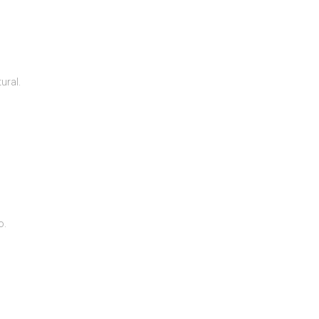
ural.
o.