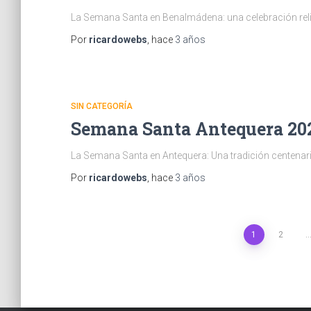
La Semana Santa en Benalmádena: una celebración religi
Por
ricardowebs
, hace
3 años
SIN CATEGORÍA
Semana Santa Antequera 20
La Semana Santa en Antequera: Una tradición centenar
Por
ricardowebs
, hace
3 años
Paginación
1
2
de