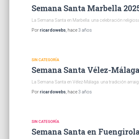
Semana Santa Marbella 202
La Semana Santa en Marbella: una celebración religiosa 
Por
ricardowebs
, hace
3 años
SIN CATEGORÍA
Semana Santa Vélez-Málaga
La Semana Santa en Vélez-Málaga: una tradición arraigada
Por
ricardowebs
, hace
3 años
SIN CATEGORÍA
Semana Santa en Fuengirol