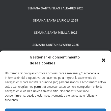
SEMANA SANTA ISLAS BALEARES 2025
SEMANA SANTA LA RIOJA 2025
SEMANA SANTA MELILLA 2025
SEMANA SANTA NAVARRA 2025
Gestionar el consentimiento
SEMANA SANTA PAÍS VASCO 2025
de las cookies
SEMANA SANTA PROVINCIA A CORUÑA 2025
Utilizamos tecnologías como las cookies para almacenar y/o acceder a la
información del dispositivo. Lo hacemos para mejorar la experiencia de
SEMANA SANTA PROVINCIA DE ALBACETE 2025
navegación y para mostrar anuncios (no) personalizados. El consentimiento a
estas tecnologías nos permitirá procesar datos como el comportamiento de
navegación o los ID's únicos en este sitio. No consentir o retirar el
SEMANA SANTA PROVINCIA DE ÁVILA 2025
consentimiento, puede afectar negativamente a ciertas características y
funciones.
SEMANA SANTA PROVINCIA DE CÁCERES 2025