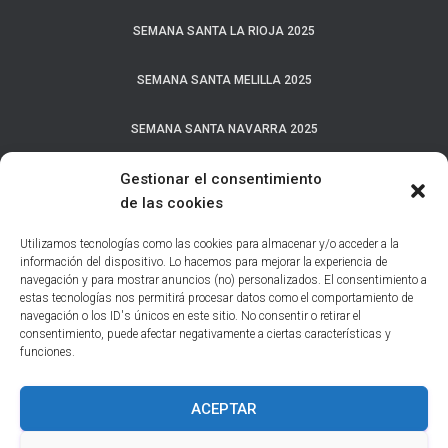
SEMANA SANTA LA RIOJA 2025
SEMANA SANTA MELILLA 2025
SEMANA SANTA NAVARRA 2025
Gestionar el consentimiento
SEMANA SANTA PAÍS VASCO 2025
de las cookies
SEMANA SANTA PROVINCIA A CORUÑA 2025
Utilizamos tecnologías como las cookies para almacenar y/o acceder a la
información del dispositivo. Lo hacemos para mejorar la experiencia de
SEMANA SANTA PROVINCIA DE ALBACETE 2025
navegación y para mostrar anuncios (no) personalizados. El consentimiento a
estas tecnologías nos permitirá procesar datos como el comportamiento de
navegación o los ID's únicos en este sitio. No consentir o retirar el
SEMANA SANTA PROVINCIA DE ÁVILA 2025
consentimiento, puede afectar negativamente a ciertas características y
funciones.
SEMANA SANTA PROVINCIA DE CÁCERES 2025
ACEPTAR
SEMANA SANTA PROVINCIA HUESCA 2025