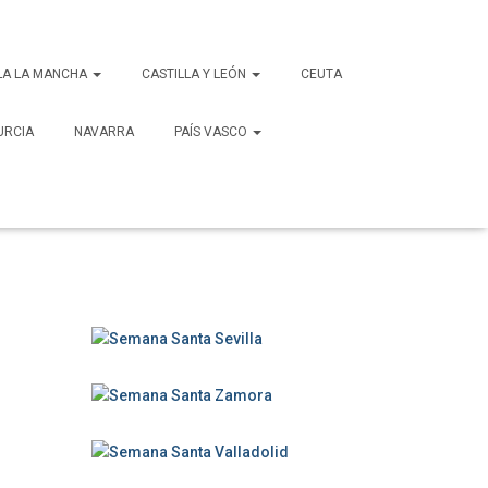
B
LA LA MANCHA
CASTILLA Y LEÓN
CEUTA
u
s
URCIA
NAVARRA
PAÍS VASCO
c
a
r
: