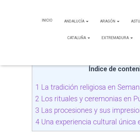
Semana Santa Pue
INICIO
ANDALUCÍA
ARAGÓN
ASTU
2025
CATALUÑA
EXTREMADURA
Publicado por
ricardowebs
en
16/09/2023
Índice de conten
1
La tradición religiosa en Sema
2
Los rituales y ceremonias en Pu
3
Las procesiones y sus impresi
4
Una experiencia cultural única 