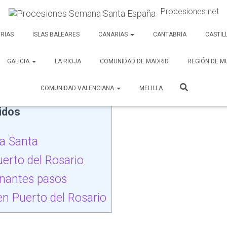
Procesiones.net
rto del Rosario
RIAS
ISLAS BALEARES
CANARIAS
CANTABRIA
CASTIL
GALICIA
LA RIOJA
COMUNIDAD DE MADRID
REGIÓN DE M
COMUNIDAD VALENCIANA
MELILLA
idos
na Santa
erto del Rosario
onantes pasos
en Puerto del Rosario