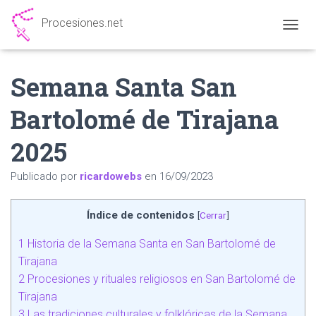
Procesiones.net
CAMBI
Semana Santa San
Bartolomé de Tirajana
2025
Publicado por
ricardowebs
en
16/09/2023
Índice de contenidos
[
Cerrar
]
1
Historia de la Semana Santa en San Bartolomé de
Tirajana
2
Procesiones y rituales religiosos en San Bartolomé de
Tirajana
3
Las tradiciones culturales y folklóricas de la Semana